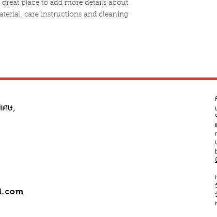
 great place to add more details about 
terial, care instructions and cleaning 
ิเศษ,
l.com