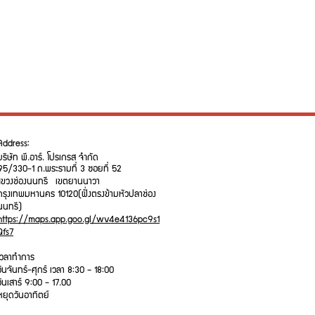
Address:
บริษัท พี.อาร์. โปรเกรส จำกัด
95/330-1 ถ.พระรามที่ 3 ซอยที่ 52
แขวงช่องนนทรี เขตยานนาวา
กรุงเทพมหานคร 10120
(ฝั่งตรงข้ามหัวปลาช่อง
นนทรี)
https://maps.app.goo.gl/wv4e4136pc9s1
Qfs7
เวลาทำการ
วันจันทร์-ศุกร์ เวลา 8:30 – 18:00
วันเสาร์ 9:00 - 17.00
หยุดวันอาทิตย์