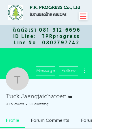
P.R. PROGRESS Co., Ltd
โรงงานผลิตป้าย ครบวงจร
ติดต่อเรา
081-912-6696
ID Line: TPRprogress
Line No: 0802797742
More actions
Message
Follow
Tuck Jaengjaicharoen
Admin
Tuck Jaengjaicharoen
0 Followers
0 Following
Profile
Forum Comments
Forum Posts